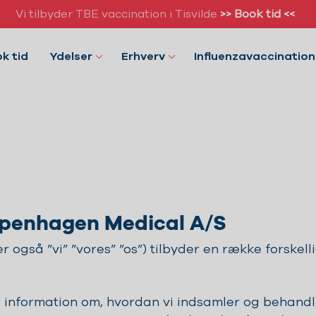
Vi tilbyder TBE vaccination i Tisvilde
>> Book tid <<
k tid
Ydelser
Erhverv
Influenzavaccination
Copenhagen Medical A/S
også ”vi” ”vores” ”os”) tilbyder en række forskell
r information om, hvordan vi indsamler og behandl