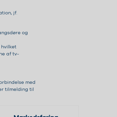
ion, jf.
gangsdøre og
 hvilket
e af tv-
forbindelse med
 tilmelding til