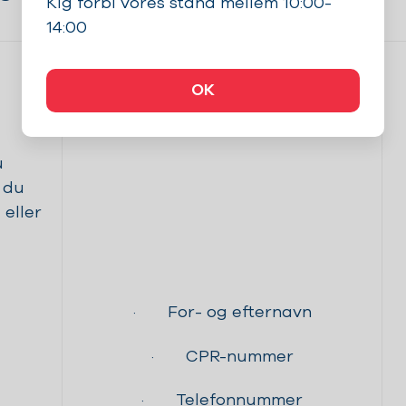
Kig forbi vores stand mellem 10:00-
herunder tidsbestilling
14:00
OK
u
 du
 eller
· For- og efternavn
· CPR-nummer
· Telefonnummer