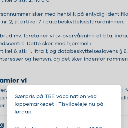
el 9, stk. 2, litra a.
sonnummer sker med henblik på entydig identifikat
 nr. 2, jf. artikel 7 i databeskyttelsesforordningen.
rud mv. foretager vi tv-overvågning af bl.a. ind
edscentre. Dette sker med hjemmel i
el 6, stk. 1, litra f, og databeskyttelseslovens § 8,
teresser og hensyn, og det sker indenfor rammern
samler vi
r, afhængig af formålet, følgende oplysninger i 
Særpris på TBE vaccination ved
ide, sundhedsydelser, herunder tidsbestilling eller
loppemarkedet i Tisvildeleje nu på
r og tilbud:
lørdag.
og
Sundhedsydelser,