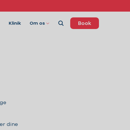
Book
Klinik
Om os
ige
er dine