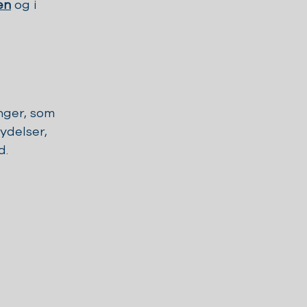
en
og i
nger, som
ydelser,
d.