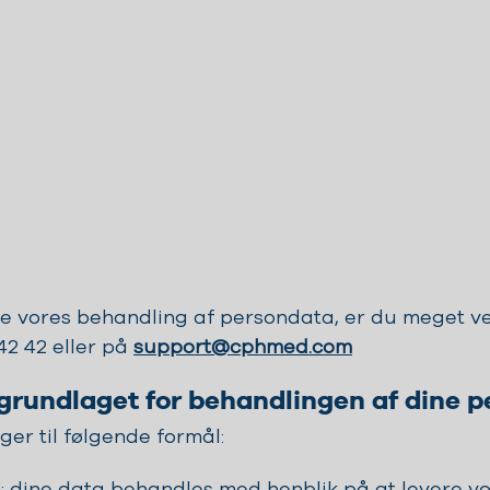
e vores behandling af persondata, er du meget ve
42 42 eller på
support@cphmed.com
grundlaget for behandlingen af dine 
er til følgende formål:
: dine data behandles med henblik på at levere vor