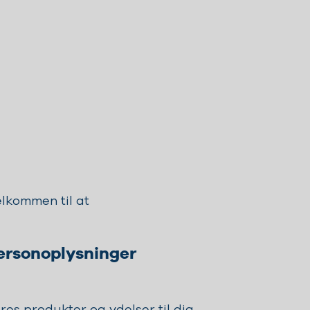
lkommen til at
personoplysninger
es produkter og ydelser til dig,