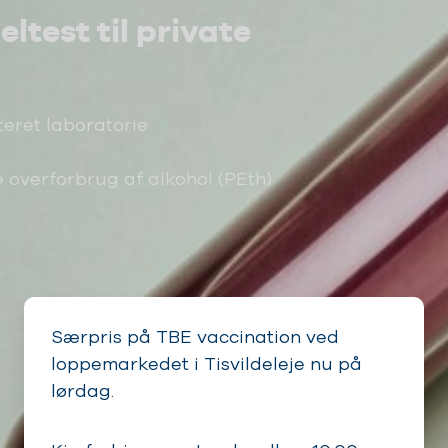
ltest til private
teret laboratorie
overforbrug af alkohol (PEth)
Særpris på TBE vaccination ved
loppemarkedet i Tisvildeleje nu på
lørdag.