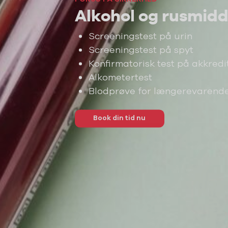
Alkohol og rusmidde
Screeningstest på urin
Screeningstest på spyt
Konfirmatorisk test på akkredi
Alkometertest
Blodprøve for længerevarende 
Book din tid nu