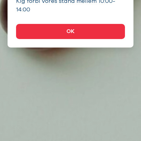
Kig forbi vores stand mellem 10:00-
14:00
OK