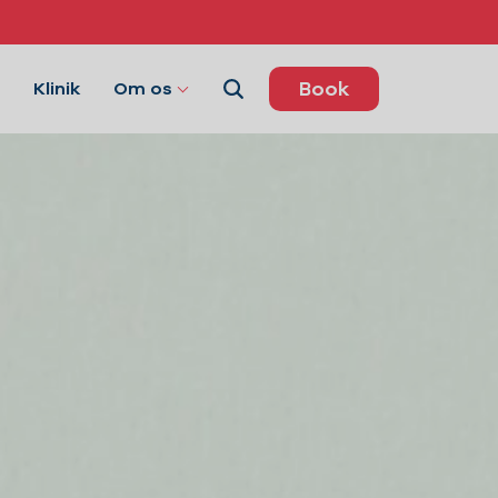
Book
Klinik
Om os