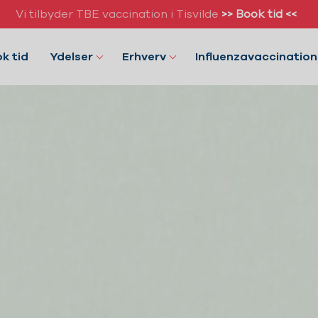
Vi tilbyder TBE vaccination i Tisvilde
>> Book tid <<
k tid
Ydelser
Erhverv
Influenzavaccination