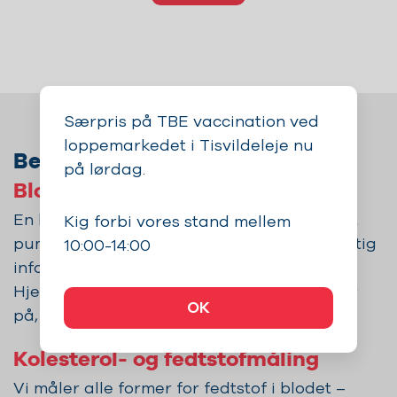
Særpris på TBE vaccination ved
loppemarkedet i Tisvildeleje nu
Beskrivelse af indholdet
på lørdag.
Blodtryk- og pulsmåling
En blodtryksmåling viser hjertets evne til at
Kig forbi vores stand mellem
pumpe blodet rundt i kroppen, og giver vigtig
10:00-14:00
information om det generelle helbred.
Hjerterytmen (pulsen) er en vigtig indikator
OK
på, hvordan krop og hjerte har det.
Kolesterol- og fedtstofmåling
Vi måler alle former for fedtstof i blodet –