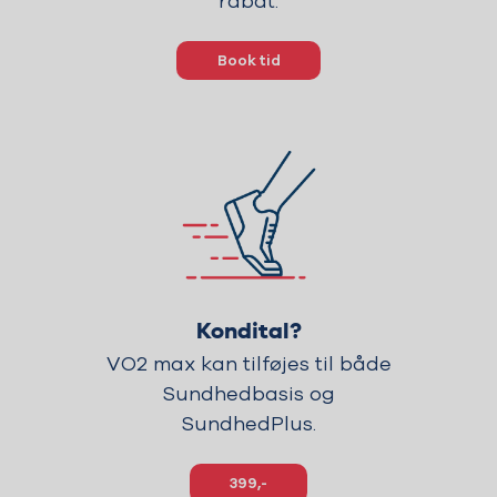
rabat.
Book tid
Kondital?
VO2 max kan tilføjes til både
Sundhedbasis og
SundhedPlus.
399,-